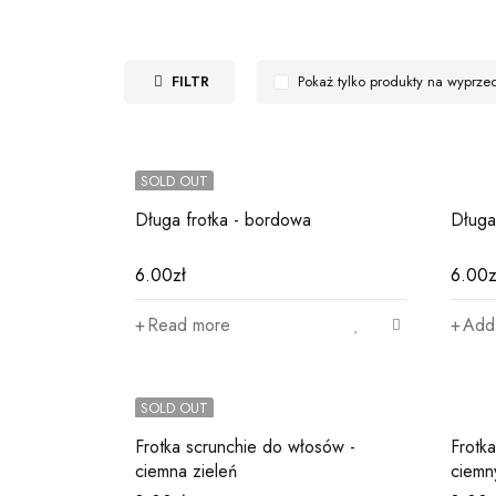
FILTR
Pokaż tylko produkty na wyprze
SOLD OUT
Długa frotka - bordowa
Długa
 i
6.00
zł
6.00
z
Read more
Add 
SOLD OUT
Frotka scrunchie do włosów -
Frotk
ciemna zieleń
ciemn