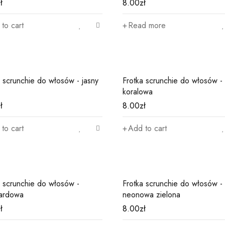
ł
8.00
zł
to cart
Read more
a scrunchie do włosów - jasny
Frotka scrunchie do włosów -
koralowa
ł
8.00
zł
to cart
Add to cart
a scrunchie do włosów -
Frotka scrunchie do włosów -
ardowa
neonowa zielona
ł
8.00
zł