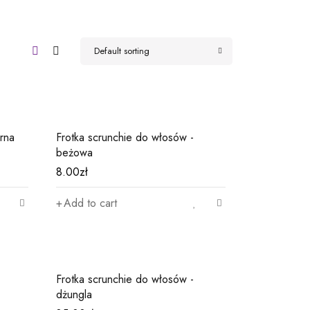
Default sorting
rna
Frotka scrunchie do włosów -
beżowa
8.00
zł
Add to cart
Frotka scrunchie do włosów -
dżungla