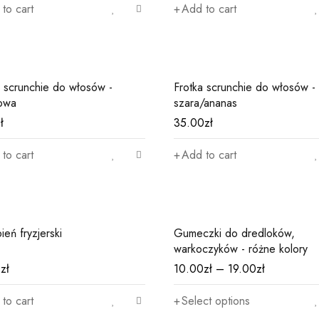
to cart
Add to cart
a scrunchie do włosów -
Frotka scrunchie do włosów -
rowa
szara/ananas
ł
35.00
zł
to cart
Add to cart
eń fryzjerski
Gumeczki do dredloków,
warkoczyków - różne kolory
0
zł
10.00
zł
–
19.00
zł
to cart
Select options