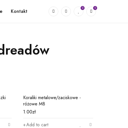
0
0
e
Kontakt
 dreadów
03
04
szki
Koraliki metalowe/zaciskowe -
Koraliki pla
różowe M8
duże P1
1.00
zł
2.00
zł
Add to cart
Read mor