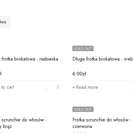
daży
SOLD OUT
 frotka brokatowa - niebieska
Długa frotka brokatowa - sreb
ł
6.00
zł
to cart
Read more
SOLD OUT
a scrunchie do włosów -
Frotka scrunchie do włosów -
y brąz
czerwona