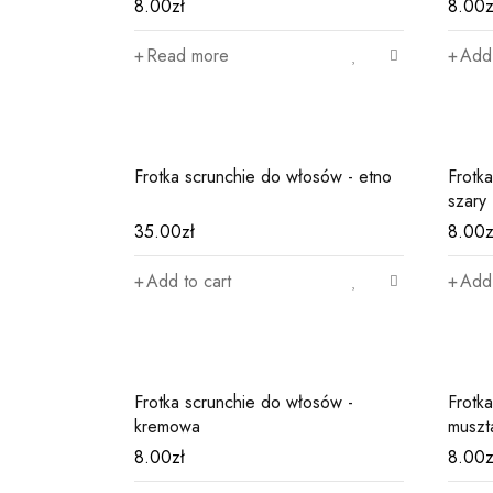
8.00
zł
8.00
z
Read more
Add 
Frotka scrunchie do włosów - etno
Frotk
szary
35.00
zł
8.00
z
Add to cart
Add 
Frotka scrunchie do włosów -
Frotk
kremowa
muszt
8.00
zł
8.00
z