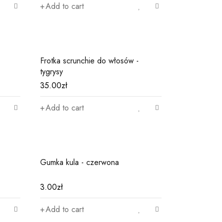
Add to cart
Frotka scrunchie do włosów -
tygrysy
35.00
zł
Add to cart
Gumka kula - czerwona
3.00
zł
Add to cart