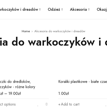
arkoczyków i dreadów
Odzież
Akcesoria
Okazj
Home
›
Akcesoria do warkoczyków i dreadów
ia do warkoczyków i
02
zki do dredloków,
Koraliki plastikowe - białe cza
czyków - różne kolory
0
zł
–
19.00
zł
1.00
zł
ct options
Add to cart