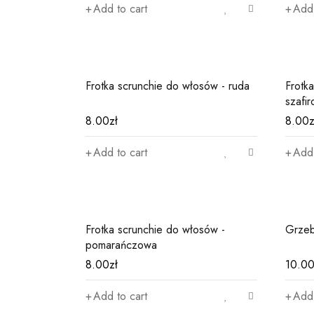
Add to cart
Add 
Frotka scrunchie do włosów - ruda
Frotk
szafi
8.00
zł
8.00
z
Add to cart
Add 
Frotka scrunchie do włosów -
Grzebi
pomarańczowa
8.00
zł
10.0
Add to cart
Add 