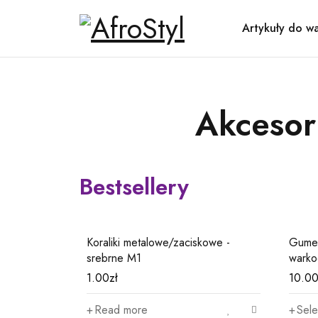
Artykuły do w
Akcesor
Bestsellery
06
01
kowe -
Koraliki metalowe/zaciskowe -
Gumec
srebrne M1
warko
1.00
zł
10.0
Read more
Sele