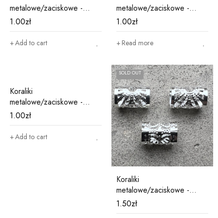
metalowe/zaciskowe -
metalowe/zaciskowe -
różowe M8
srebrne M1
1.00
zł
1.00
zł
Add to cart
Read more
SOLD OUT
Koraliki
metalowe/zaciskowe -
srebrne M10
1.00
zł
Add to cart
Koraliki
metalowe/zaciskowe -
srebrne M18
1.50
zł