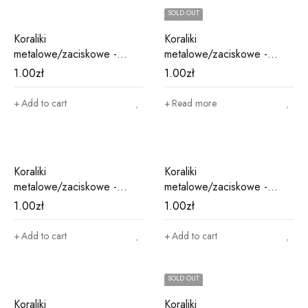
SOLD OUT
Koraliki
Koraliki
metalowe/zaciskowe -
metalowe/zaciskowe -
niebieskie M5
niebieskie M7
1.00
zł
1.00
zł
Add to cart
Read more
Koraliki
Koraliki
metalowe/zaciskowe -
metalowe/zaciskowe -
różowe M14
różowe M2
1.00
zł
1.00
zł
Add to cart
Add to cart
SOLD OUT
Koraliki
Koraliki