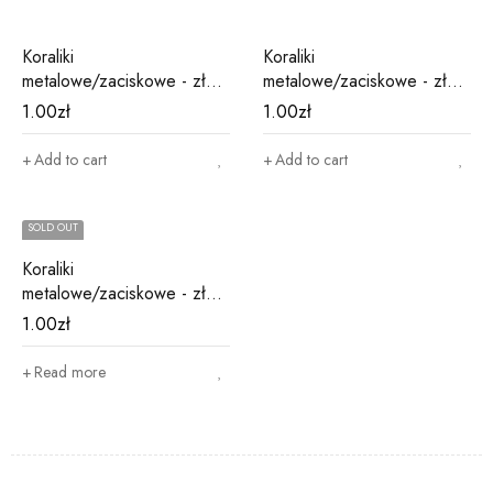
Koraliki
Koraliki
metalowe/zaciskowe - złote
metalowe/zaciskowe - złote
M20
M3
1.00
zł
1.00
zł
Add to cart
Add to cart
SOLD OUT
Koraliki
metalowe/zaciskowe - złote
M4
1.00
zł
Read more