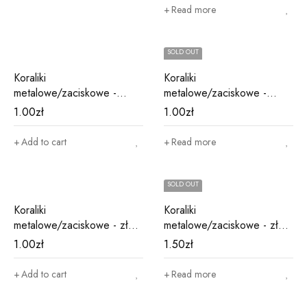
Read more
SOLD OUT
Koraliki
Koraliki
metalowe/zaciskowe -
metalowe/zaciskowe -
srebrne M21
zielone M13
1.00
zł
1.00
zł
Add to cart
Read more
SOLD OUT
Koraliki
Koraliki
metalowe/zaciskowe - złote
metalowe/zaciskowe - złote
M11
M17
1.00
zł
1.50
zł
Add to cart
Read more