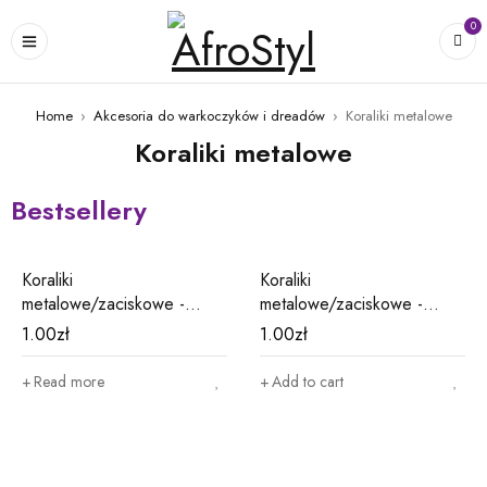
0
Home
›
Akcesoria do warkoczyków i dreadów
›
Koraliki metalowe
Koraliki metalowe
Bestsellery
01
02
Koraliki
Koraliki
metalowe/zaciskowe -
metalowe/zaciskowe -
srebrne M1
różowe M8
1.00
zł
1.00
zł
Read more
Add to cart