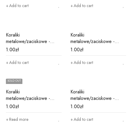
Add to cart
Add to cart
Koraliki
Koraliki
metalowe/zaciskowe -
metalowe/zaciskowe -
czerwone M16
czerwone M6
1.00
zł
1.00
zł
Add to cart
Add to cart
SOLD OUT
Koraliki
Koraliki
metalowe/zaciskowe -
metalowe/zaciskowe -
fioletowe M12
niebieskie M15
1.00
zł
1.00
zł
Read more
Add to cart