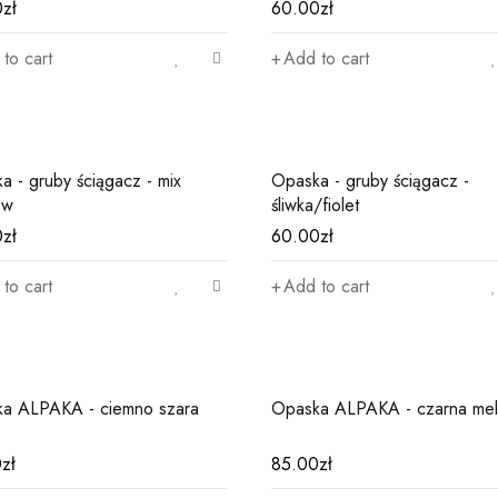
0
zł
60.00
zł
to cart
Add to cart
a - gruby ściągacz - mix
Opaska - gruby ściągacz -
ów
śliwka/fiolet
0
zł
60.00
zł
to cart
Add to cart
a ALPAKA - ciemno szara
Opaska ALPAKA - czarna mel
0
zł
85.00
zł