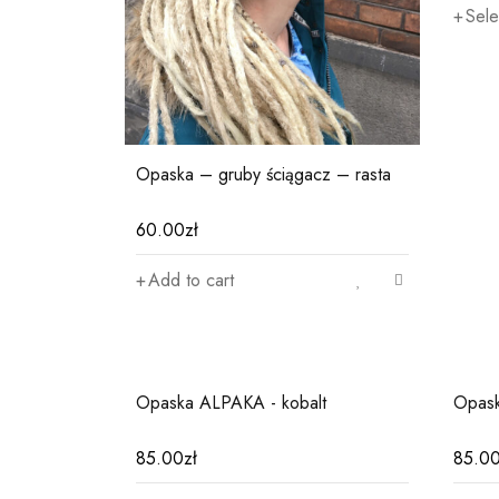
Sele
Opaska – gruby ściągacz – rasta
60.00
zł
Add to cart
Opaska ALPAKA - kobalt
Opas
85.00
zł
85.0