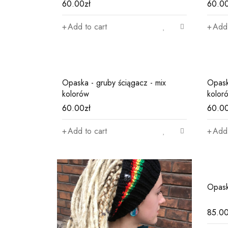
60.00
zł
60.0
6)
Add to cart
Add 
Opaska - gruby ściągacz - mix
Opask
kolorów
kolor
60.00
zł
60.0
Add to cart
Add 
Opask
85.0