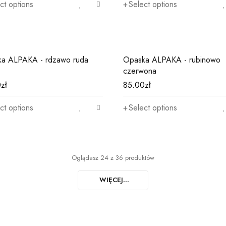
ct options
Select options
a ALPAKA - rdzawo ruda
Opaska ALPAKA - rubinowo
czerwona
0
zł
85.00
zł
ct options
Select options
Oglądasz 24 z 36 produktów
WIĘCEJ...