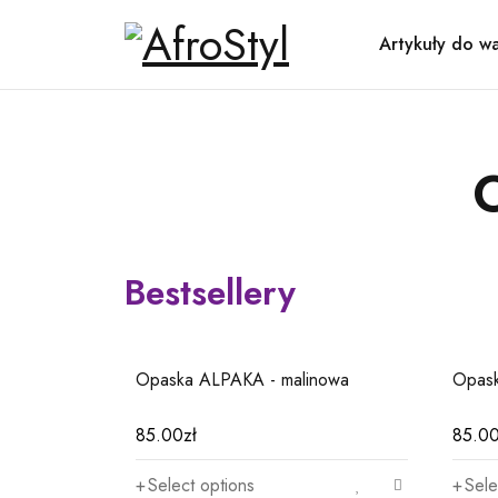
Artykuły do w
O
Bestsellery
06
01
z - czarna
Opaska ALPAKA - malinowa
Opask
85.00
zł
85.0
Select options
Sele