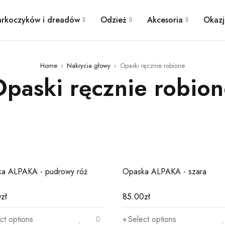
arkoczyków i dreadów
Odzież
Akcesoria
Okazj
Home
›
Nakrycia głowy
›
Opaski ręcznie robione
paski ręcznie robio
02
a ALPAKA - pudrowy róż
Opaska ALPAKA - szara
0
zł
85.00
zł
ct options
Select options