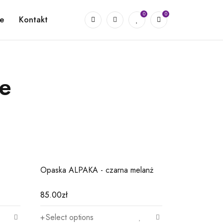
0
0
e
Kontakt
ne
03
04
Opaska ALPAKA - czarna melanż
Opaska - gr
śliwka/fiolet
85.00
zł
60.00
zł
Select options
Add to car