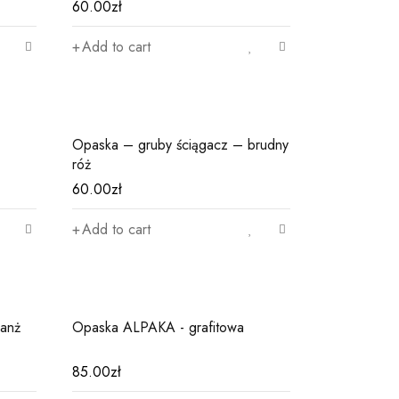
60.00
zł
Add to cart
Opaska – gruby ściągacz – brudny
róż
60.00
zł
Add to cart
anż
Opaska ALPAKA - grafitowa
85.00
zł