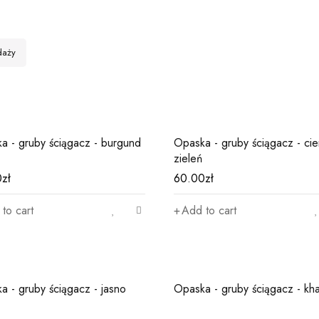
daży
a - gruby ściągacz - burgund
Opaska - gruby ściągacz - ci
zieleń
0
zł
60.00
zł
to cart
Add to cart
a - gruby ściągacz - jasno
Opaska - gruby ściągacz - kha