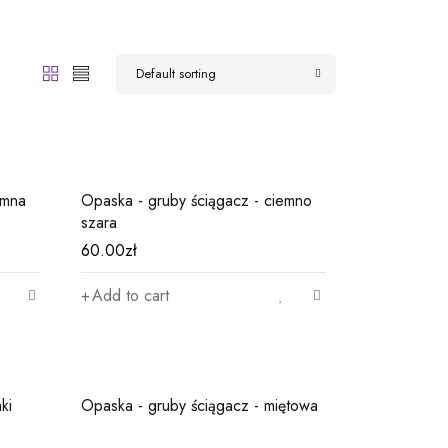
Default sorting
emna
Opaska - gruby ściągacz - ciemno
szara
60.00
zł
Add to cart
ki
Opaska - gruby ściągacz - miętowa