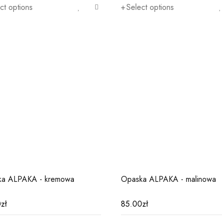
ct options
Select options
ka ALPAKA - kremowa
Opaska ALPAKA - malinowa
0
zł
85.00
zł