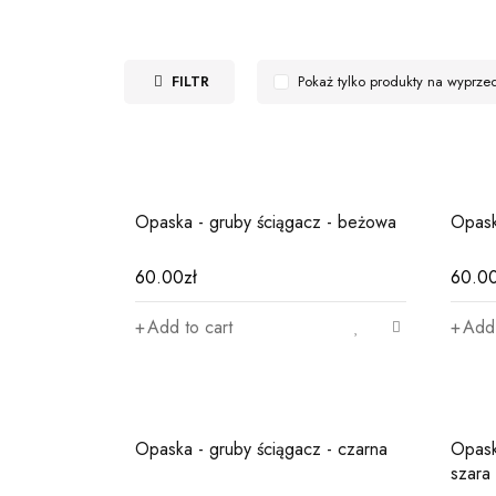
FILTR
Pokaż tylko produkty na wyprze
Opaska - gruby ściągacz - beżowa
Opask
60.00
zł
60.0
Add to cart
Add 
Opaska - gruby ściągacz - czarna
Opask
ane
szara