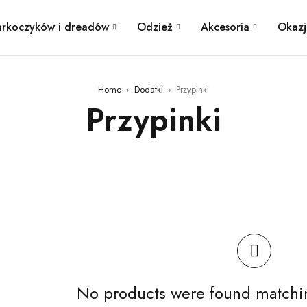
arkoczyków i dreadów
Odzież
Akcesoria
Okazj
Home
›
Dodatki
›
Przypinki
Przypinki
No products were found matchin