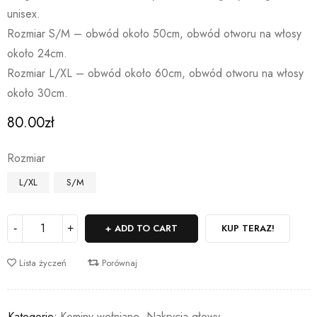
unisex.
Rozmiar S/M – obwód około 50cm, obwód otworu na włosy
około 24cm.
Rozmiar L/XL – obwód około 60cm, obwód otworu na włosy
około 30cm.
80.00
zł
Rozmiar
L/XL
S/M
ADD TO CART
KUP TERAZ!
Lista życzeń
Porównaj
Kategorie:
Kominy wełniane
,
Nakrycia głowy