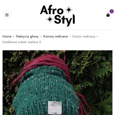
0
Home
›
Nakrycia głowy
›
Kominy wełniane
›
Komin wełniany –
butelkowa zieleń melanż 2