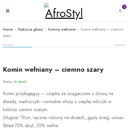
0
Home
›
Nakrycia głowy
›
Kominy wełniane
›
Komin wełniany – ciemno
szary
Komin wełniany – ciemno szary
Status:
In stock
Komin przylegający – czapka ze ściągaczami z dziurą na
dready, warkoczyki i normalne włosy z ciepłej włóczki w
kolorze ciemno szarym.
Długość 19cm, ręcznie robiony na drutach, gęsty ścieg, unisex.
Skład 75% akryl, 25% wełna.