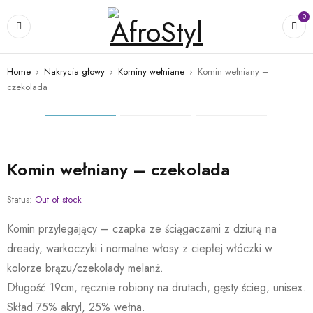
0
Home
›
Nakrycia głowy
›
Kominy wełniane
›
Komin wełniany –
czekolada
Komin wełniany – czekolada
Status:
Out of stock
Komin przylegający – czapka ze ściągaczami z dziurą na
dready, warkoczyki i normalne włosy z ciepłej włóczki w
kolorze brązu/czekolady melanż.
Długość 19cm, ręcznie robiony na drutach, gęsty ścieg, unisex.
Skład 75% akryl, 25% wełna.